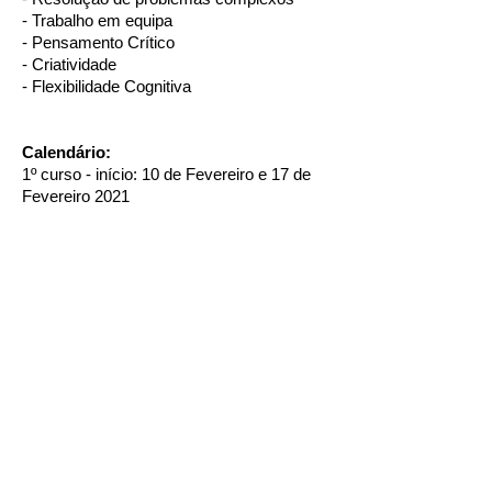
- Trabalho em equipa
- Pensamento Crítico
- Criatividade
- Flexibilidade Cognitiva
Calendário:
1º curso - início: 10 de Fevereiro e 17 de
Fevereiro 2021
2º curso - início: 2 de Março e 9 Março
2021
3º curso - início: Abril data a anunciar
4º curso - inicio: Maio data a anunciar
Formadores:
Victor Neves - arquitecto - phd,
ETSABarcelona, Prof Associado
Universidade Lusíada Lisboa
Cristina Lemos - psicóloga - ISPA -