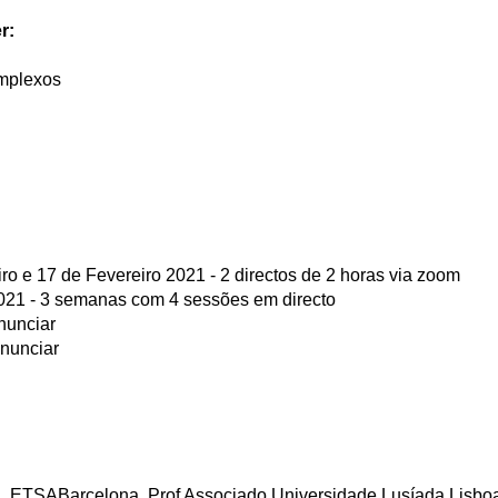
r:
mplexos
eiro e 17 de Fevereiro 2021 - 2 directos de 2 horas via zoom
 2021 - 3 semanas com 4 sessões em directo
anunciar
anunciar
phd, ETSABarcelona, Prof Associado Universidade Lusíada Lisbo